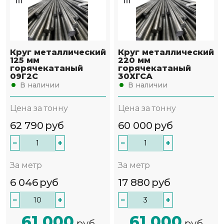
Круг металлический
Круг металлический
125 мм
220 мм
горячекатаный
горячекатаный
09Г2С
30ХГСА
В наличии
В наличии
Цена за тонну
Цена за тонну
62 790
руб
60 000
руб
−
+
−
+
За метр
За метр
6 046
руб
17 880
руб
−
+
−
+
61 000
61 000
руб
руб