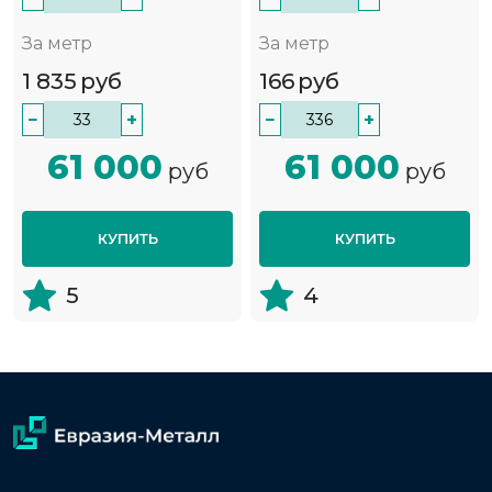
За метр
За метр
1 835
руб
166
руб
−
+
−
+
61 000
61 000
руб
руб
КУПИТЬ
КУПИТЬ
5
4