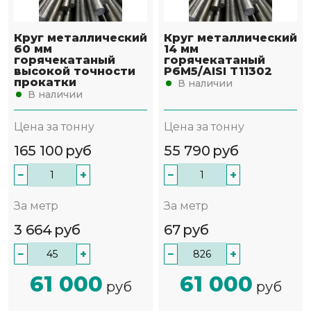
Круг металлический
Круг металлический
60 мм
14 мм
горячекатаный
горячекатаный
высокой точности
Р6М5/AISI T11302
прокатки
В наличии
В наличии
Цена за тонну
Цена за тонну
165 100
руб
55 790
руб
−
+
−
+
За метр
За метр
3 664
руб
67
руб
−
+
−
+
61 000
61 000
руб
руб