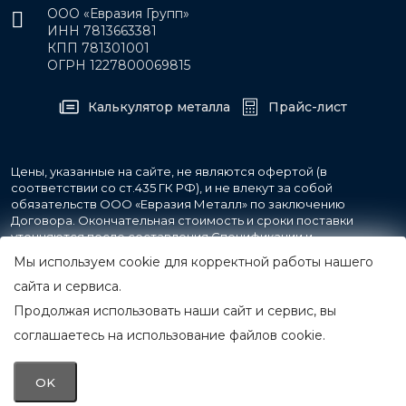
ООО «Евразия Групп»
ИНН 7813663381
КПП 781301001
ОГРН 1227800069815
Калькулятор металла
Прайс-лист
Цены, указанные на сайте, не являются офертой (в
соответствии со ст.435 ГК РФ), и не влекут за собой
обязательств ООО «Евразия Металл» по заключению
Договора. Окончательная стоимость и сроки поставки
уточняются после составления Спецификации и
фиксируются в Счете на оплату, а также Спецификации на
Мы используем cookie для корректной работы нашего
поставку товара.
сайта и сервиса.
Продолжая использовать наши сайт и сервис, вы
© 2007-2026 Все права защищены.
ООО «Евразия Металл»
соглашаетесь на использование файлов cookie.
Принимаем к оплате
OK