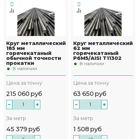
Круг металлический
Круг металлический
185 мм
62 мм
горячекатаный
горячекатаный
обычной точности
Р6М5/AISI T11302
прокатки
В наличии
В наличии
Цена за тонну
Цена за тонну
215 060
руб
63 650
руб
−
+
−
+
За метр
За метр
45 379
руб
1 508
руб