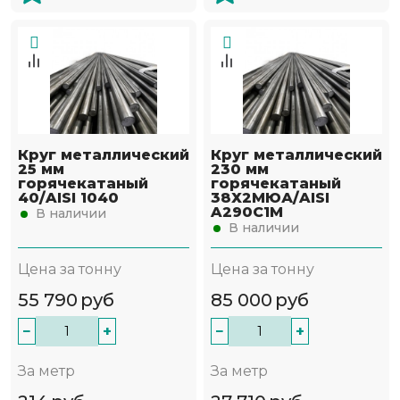
Круг металлический
Круг металлический
25 мм
230 мм
горячекатаный
горячекатаный
40/AISI 1040
38Х2МЮА/AISI
A290C1M
В наличии
В наличии
Цена за тонну
Цена за тонну
55 790
руб
85 000
руб
−
+
−
+
За метр
За метр