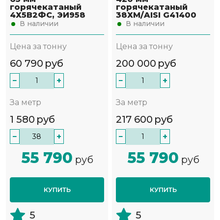
горячекатаный
горячекатаный
4Х5В2ФС, ЭИ958
38ХМ/AISI G41400
В наличии
В наличии
Цена за тонну
Цена за тонну
60 790
руб
200 000
руб
−
+
−
+
За метр
За метр
1 580
руб
217 600
руб
−
+
−
+
55 790
55 790
руб
руб
КУПИТЬ
КУПИТЬ
5
5