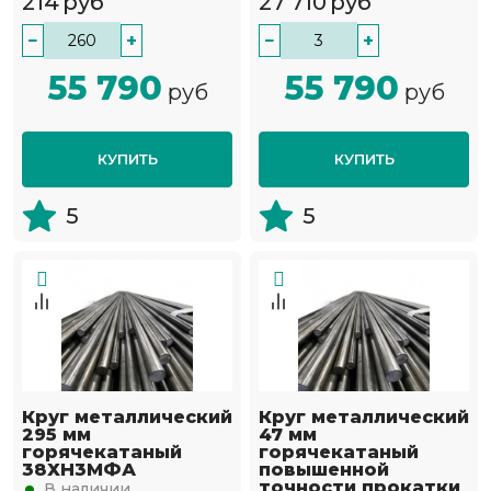
214
руб
27 710
руб
−
+
−
+
55 790
55 790
руб
руб
КУПИТЬ
КУПИТЬ
5
5
Круг металлический
Круг металлический
295 мм
47 мм
горячекатаный
горячекатаный
38ХН3МФА
повышенной
точности прокатки
В наличии