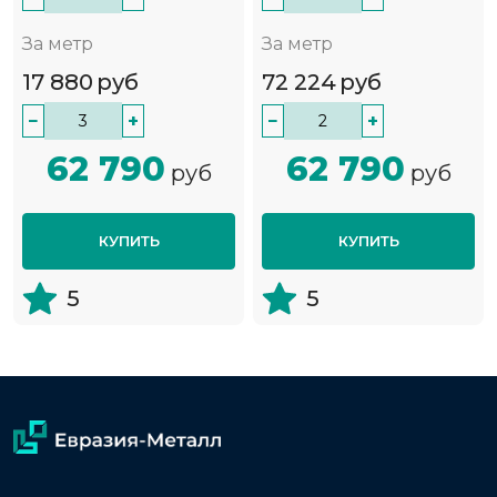
За метр
За метр
17 880
руб
72 224
руб
−
+
−
+
62 790
62 790
руб
руб
КУПИТЬ
КУПИТЬ
5
5