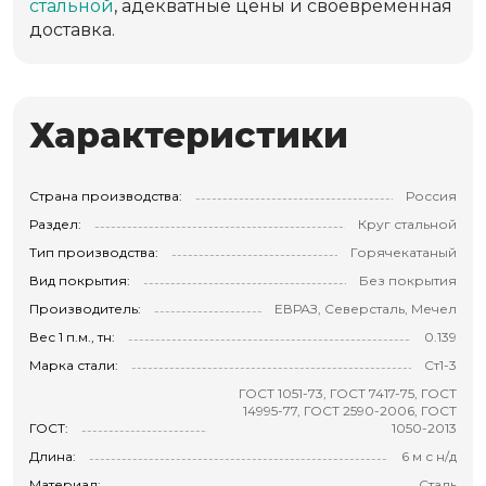
стальной
, адекватные цены и своевременная
доставка.
Характеристики
Страна производства:
Россия
Раздел:
Круг стальной
Тип производства:
Горячекатаный
Вид покрытия:
Без покрытия
Производитель:
ЕВРАЗ, Северсталь, Мечел
Вес 1 п.м., тн:
0.139
Марка стали:
Ст1-3
ГОСТ 1051-73, ГОСТ 7417-75, ГОСТ
14995-77, ГОСТ 2590-2006, ГОСТ
ГОСТ:
1050-2013
Длина:
6 м с н/д
Материал:
Сталь