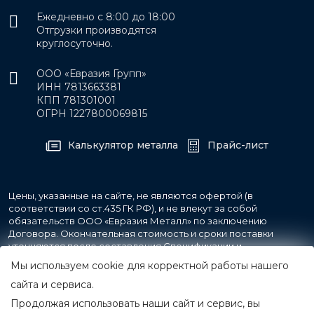
Ежедневно с 8:00 до 18:00
Отгрузки производятся
круглосуточно.
ООО «Евразия Групп»
ИНН 7813663381
КПП 781301001
ОГРН 1227800069815
Калькулятор металла
Прайс-лист
Цены, указанные на сайте, не являются офертой (в
соответствии со ст.435 ГК РФ), и не влекут за собой
обязательств ООО «Евразия Металл» по заключению
Договора. Окончательная стоимость и сроки поставки
уточняются после составления Спецификации и
фиксируются в Счете на оплату, а также Спецификации на
Мы используем cookie для корректной работы нашего
поставку товара.
сайта и сервиса.
Продолжая использовать наши сайт и сервис, вы
© 2007-2026 Все права защищены.