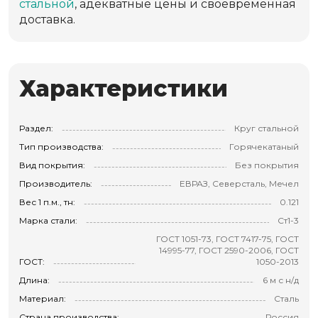
стальной
, адекватные цены и своевременная
доставка.
Характеристики
Раздел:
Круг стальной
Тип производства:
Горячекатаный
Вид покрытия:
Без покрытия
Производитель:
ЕВРАЗ, Северсталь, Мечел
Вес 1 п.м., тн:
0.121
Марка стали:
Ст1-3
ГОСТ 1051-73, ГОСТ 7417-75, ГОСТ
14995-77, ГОСТ 2590-2006, ГОСТ
ГОСТ:
1050-2013
Длина:
6 м с н/д
Материал:
Сталь
Страна производства:
Россия