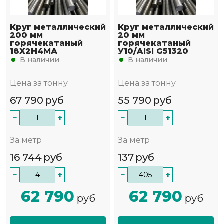
Круг металлический
Круг металлический
200 мм
20 мм
горячекатаный
горячекатаный
18Х2Н4МА
У10/AISI G51320
В наличии
В наличии
Цена за тонну
Цена за тонну
67 790
руб
55 790
руб
−
+
−
+
За метр
За метр
16 744
руб
137
руб
−
+
−
+
62 790
62 790
руб
руб