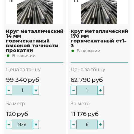
Круг металлический
Круг металлический
14 мм
170 мм
горячекатаный
горячекатаный ст1-
высокой точности
3
прокатки
В наличии
В наличии
Цена за тонну
Цена за тонну
99 340
руб
62 790
руб
−
+
−
+
За метр
За метр
120
руб
11 176
руб
−
+
−
+