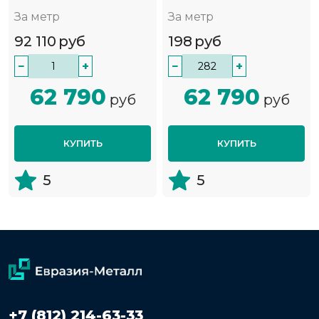
За метр
За метр
92 110
руб
198
руб
−
+
−
+
62 790
62 790
руб
руб
КУПИТЬ
КУПИТЬ
5
5
+7 (812) 214-63-33