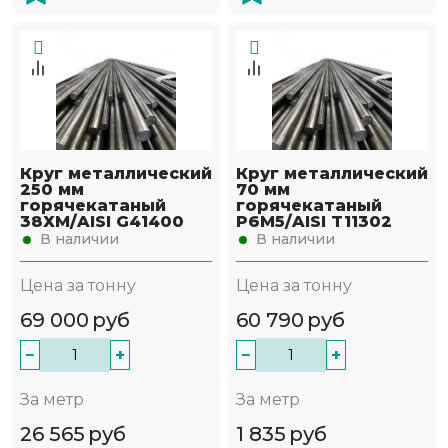
Круг металлический
Круг металлический
250 мм
70 мм
горячекатаный
горячекатаный
38ХМ/AISI G41400
Р6М5/AISI T11302
В наличии
В наличии
Цена за тонну
Цена за тонну
69 000
руб
60 790
руб
−
+
−
+
За метр
За метр
26 565
руб
1 835
руб