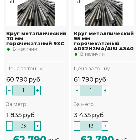
Круг металлический
Круг металлический
70 мм
95 мм
горячекатаный 9ХС
горячекатаный
40Х2Н2МА/AISI 4340
В наличии
В наличии
Цена за тонну
Цена за тонну
60 790
руб
61 790
руб
−
+
−
+
За метр
За метр
1 835
руб
3 435
руб
−
+
−
+
62 790
62 790