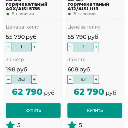
горячекатаный
горячекатаный
40Х/AISI 5135
А12/AISI 1113
В наличии
В наличии
Цена за тонну
Цена за тонну
55 790
руб
55 790
руб
−
+
−
+
За метр
За метр
198
руб
608
руб
−
+
−
+
62 790
62 790
руб
руб
КУПИТЬ
КУПИТЬ
5
5