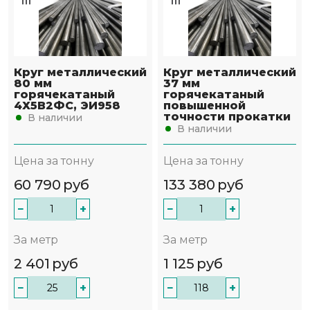
Круг металлический
Круг металлический
80 мм
37 мм
горячекатаный
горячекатаный
4Х5В2ФС, ЭИ958
повышенной
точности прокатки
В наличии
В наличии
Цена за тонну
Цена за тонну
60 790
руб
133 380
руб
−
+
−
+
За метр
За метр
2 401
руб
1 125
руб
−
+
−
+