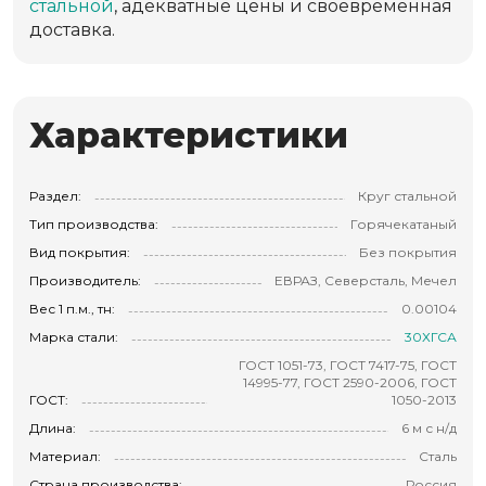
стальной
, адекватные цены и своевременная
доставка.
Характеристики
Раздел:
Круг стальной
Тип производства:
Горячекатаный
Вид покрытия:
Без покрытия
Производитель:
ЕВРАЗ, Северсталь, Мечел
Вес 1 п.м., тн:
0.00104
Марка стали:
30ХГСА
ГОСТ 1051-73, ГОСТ 7417-75, ГОСТ
14995-77, ГОСТ 2590-2006, ГОСТ
ГОСТ:
1050-2013
Длина:
6 м с н/д
Материал:
Сталь
Страна производства:
Россия