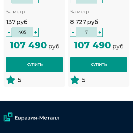
За метр
За метр
137
руб
8 727
руб
−
+
−
+
107 490
107 490
руб
руб
КУПИТЬ
КУПИТЬ
5
5