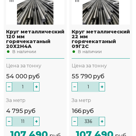
Круг металлический
Круг металлический
120 мм
22 мм
горячекатаный
горячекатаный
20Х2Н4А
09Г2С
В наличии
В наличии
Цена за тонну
Цена за тонну
54 000
руб
55 790
руб
−
+
−
+
За метр
За метр
4 795
руб
166
руб
−
+
−
+
107 490
107 490
руб
руб