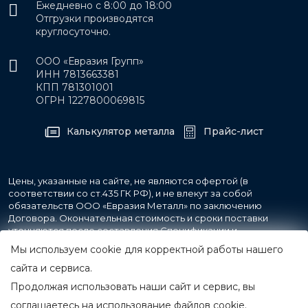
Ежедневно с 8:00 до 18:00
Отгрузки производятся
круглосуточно.
ООО «Евразия Групп»
ИНН 7813663381
КПП 781301001
ОГРН 1227800069815
Калькулятор металла
Прайс-лист
Цены, указанные на сайте, не являются офертой (в
соответствии со ст.435 ГК РФ), и не влекут за собой
обязательств ООО «Евразия Металл» по заключению
Договора. Окончательная стоимость и сроки поставки
уточняются после составления Спецификации и
фиксируются в Счете на оплату, а также Спецификации на
Мы используем cookie для корректной работы нашего
поставку товара.
сайта и сервиса.
Продолжая использовать наши сайт и сервис, вы
© 2007-2026 Все права защищены.
ООО «Евразия Металл»
соглашаетесь на использование файлов cookie.