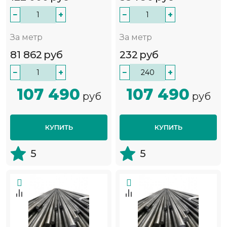
−
+
−
+
За метр
За метр
81 862
руб
232
руб
−
+
−
+
107 490
107 490
руб
руб
КУПИТЬ
КУПИТЬ
5
5