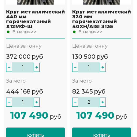
Круг металлический
Круг металлический
440 мм
320 мм
горячекатаный
горячекатаный
Х12МФ-Ш
40ХН/AISI 3135
В наличии
В наличии
Цена за тонну
Цена за тонну
372 000
руб
130 500
руб
−
+
−
+
За метр
За метр
444 168
руб
82 345
руб
−
+
−
+
107 490
107 490
руб
руб
КУПИТЬ
КУПИТЬ