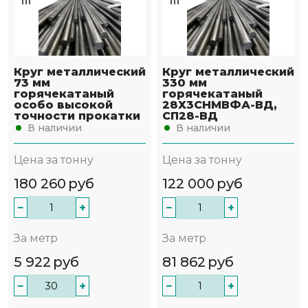
Круг металлический
Круг металлический
73 мм
330 мм
горячекатаный
горячекатаный
особо высокой
28Х3СНМВФА-ВД,
точности прокатки
СП28-ВД
В наличии
В наличии
Цена за тонну
Цена за тонну
180 260
руб
122 000
руб
−
+
−
+
За метр
За метр
5 922
руб
81 862
руб
−
+
−
+