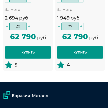
За метр
За метр
2 694
руб
1 949
руб
−
+
−
+
62 790
62 790
руб
руб
КУПИТЬ
КУПИТЬ
5
4