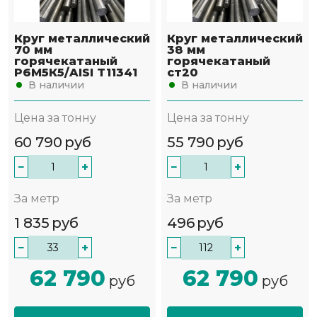
Круг металлический
Круг металлический
70 мм
38 мм
горячекатаный
горячекатаный
Р6М5К5/AISI T11341
ст20
В наличии
В наличии
Цена за тонну
Цена за тонну
60 790
руб
55 790
руб
−
+
−
+
За метр
За метр
1 835
руб
496
руб
−
+
−
+
62 790
62 790
руб
руб