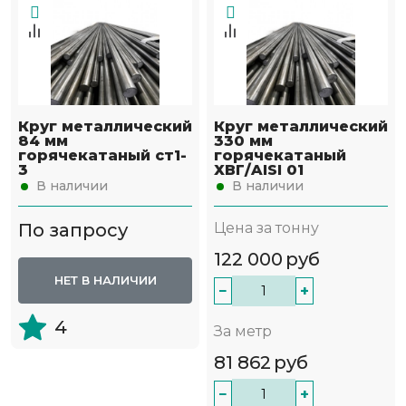
Круг металлический
Круг металлический
84 мм
330 мм
горячекатаный ст1-
горячекатаный
3
ХВГ/AISI 01
В наличии
В наличии
По запросу
Цена за тонну
122 000
руб
НЕТ В НАЛИЧИИ
−
+
4
За метр
81 862
руб
−
+