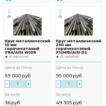
Круг металлический
Круг металлический
10 мм
290 мм
горячекатаный
горячекатаный
У8А/AISI W108
Х12МФ/AISI D2
В наличии
В наличии
Цена за тонну
Цена за тонну
59 000
руб
95 000
руб
−
+
−
+
За метр
За метр
36
руб
49 305
руб