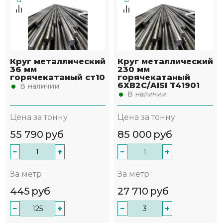
Круг металлический
Круг металлический
36 мм
230 мм
горячекатаный ст10
горячекатаный
6ХВ2С/AISI T41901
В наличии
В наличии
Цена за тонну
Цена за тонну
55 790
руб
85 000
руб
−
+
−
+
За метр
За метр
445
руб
27 710
руб
−
+
−
+