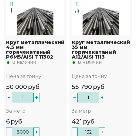
Круг металлический
Круг металлический
4.5 мм
35 мм
горячекатаный
горячекатаный
Р6М5/AISI T11302
А12/AISI 1113
В наличии
В наличии
Цена за тонну
Цена за тонну
50 000
руб
55 790
руб
−
+
−
+
За метр
За метр
6
руб
421
руб
−
+
−
+