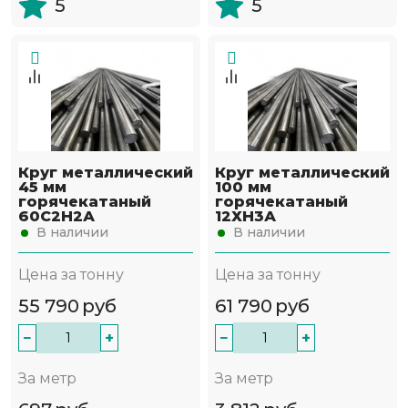
5
5
Круг металлический
Круг металлический
45 мм
100 мм
горячекатаный
горячекатаный
60С2Н2А
12ХН3А
В наличии
В наличии
Цена за тонну
Цена за тонну
55 790
руб
61 790
руб
−
+
−
+
За метр
За метр