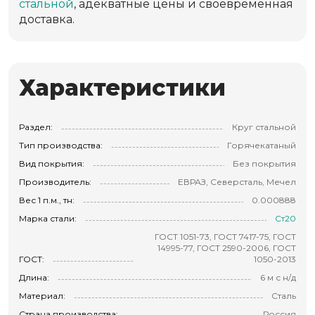
стальной
, адекватные цены и своевременная
доставка.
Характеристики
Раздел:
Круг стальной
Тип производства:
Горячекатаный
Вид покрытия:
Без покрытия
Производитель:
ЕВРАЗ, Северсталь, Мечел
Вес 1 п.м., тн:
0.000888
Марка стали:
Ст20
ГОСТ 1051-73, ГОСТ 7417-75, ГОСТ
14995-77, ГОСТ 2590-2006, ГОСТ
ГОСТ:
1050-2013
Длина:
6 м с н/д
Материал:
Сталь
Страна производства:
Россия