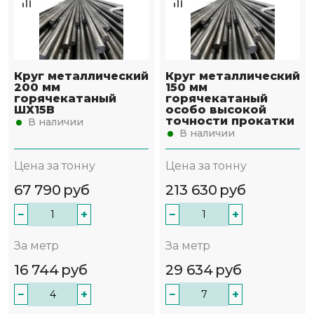
Круг металлический
Круг металлический
200 мм
150 мм
горячекатаный
горячекатаный
ШХ15В
особо высокой
точности прокатки
В наличии
В наличии
Цена за тонну
Цена за тонну
67 790
руб
213 630
руб
−
+
−
+
За метр
За метр
16 744
руб
29 634
руб
−
+
−
+