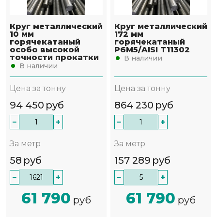
Круг металлический
Круг металлический
10 мм
172 мм
горячекатаный
горячекатаный
особо высокой
Р6М5/AISI T11302
точности прокатки
В наличии
В наличии
Цена за тонну
Цена за тонну
94 450
руб
864 230
руб
−
+
−
+
За метр
За метр
58
руб
157 289
руб
−
+
−
+
61 790
61 790
руб
руб