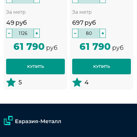
За метр
За метр
49
руб
697
руб
−
+
−
+
61 790
61 790
руб
руб
КУПИТЬ
КУПИТЬ
5
4