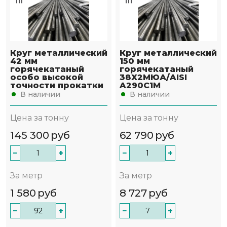
Круг металлический
Круг металлический
42 мм
150 мм
горячекатаный
горячекатаный
особо высокой
38Х2МЮА/AISI
точности прокатки
A290C1M
В наличии
В наличии
Цена за тонну
Цена за тонну
145 300
руб
62 790
руб
−
+
−
+
За метр
За метр
1 580
руб
8 727
руб
−
+
−
+