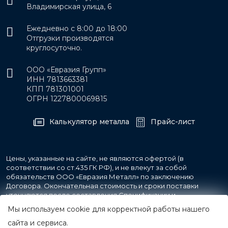
Владимирская улица, 6
Ежедневно с 8:00 до 18:00
Отгрузки производятся
круглосуточно.
ООО «Евразия Групп»
ИНН 7813663381
КПП 781301001
ОГРН 1227800069815
Калькулятор металла
Прайс-лист
Цены, указанные на сайте, не являются офертой (в
соответствии со ст.435 ГК РФ), и не влекут за собой
обязательств ООО «Евразия Металл» по заключению
Договора. Окончательная стоимость и сроки поставки
уточняются после составления Спецификации и
фиксируются в Счете на оплату, а также Спецификации на
Мы используем cookie для корректной работы нашего
поставку товара.
сайта и сервиса.