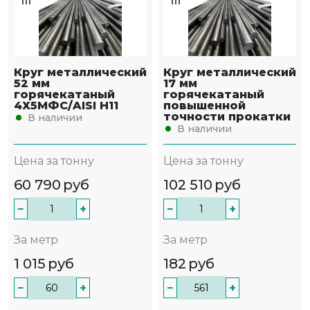
Круг металлический
Круг металлический
52 мм
17 мм
горячекатаный
горячекатаный
4Х5МФС/AISI H11
повышенной
точности прокатки
В наличии
В наличии
Цена за тонну
Цена за тонну
60 790
руб
102 510
руб
−
+
−
+
За метр
За метр
1 015
руб
182
руб
−
+
−
+