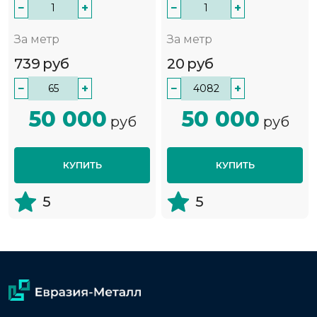
−
+
−
+
За метр
За метр
739
руб
20
руб
−
+
−
+
50 000
50 000
руб
руб
КУПИТЬ
КУПИТЬ
5
5