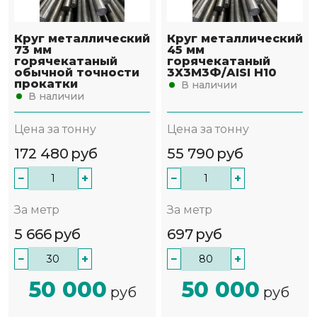
Круг металлический
Круг металлический
73 мм
45 мм
горячекатаный
горячекатаный
обычной точности
3Х3М3Ф/AISI H10
прокатки
В наличии
В наличии
Цена за тонну
Цена за тонну
172 480
руб
55 790
руб
−
+
−
+
За метр
За метр
5 666
руб
697
руб
−
+
−
+
50 000
50 000
руб
руб