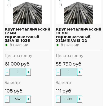
Круг металлический
Круг металлический
17 мм
18 мм
горячекатаный
горячекатаный
35/AISI 1035
Х12МФ/AISI D2
В наличии
В наличии
Цена за тонну
Цена за тонну
61 000
руб
55 790
руб
−
+
−
+
За метр
За метр
108
руб
111
руб
−
+
−
+