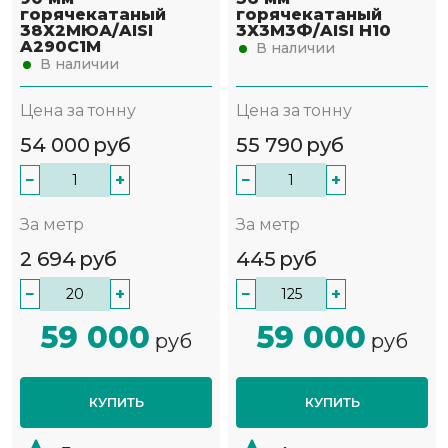
горячекатаный
горячекатаный
38Х2МЮА/AISI
3Х3М3Ф/AISI H10
A290C1M
В наличии
В наличии
Цена за тонну
Цена за тонну
54 000
руб
55 790
руб
−
+
−
+
За метр
За метр
2 694
руб
445
руб
−
+
−
+
59 000
59 000
руб
руб
КУПИТЬ
КУПИТЬ