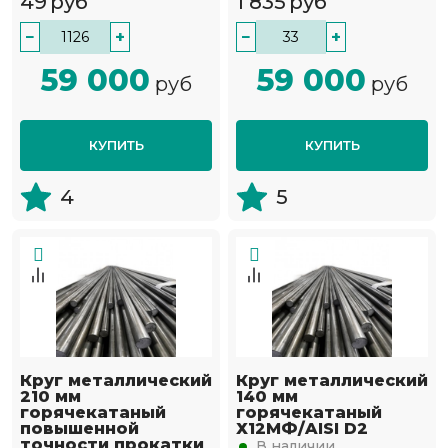
49
руб
1 835
руб
−
+
−
+
59 000
59 000
руб
руб
КУПИТЬ
КУПИТЬ
4
5
Круг металлический
Круг металлический
210 мм
140 мм
горячекатаный
горячекатаный
повышенной
Х12МФ/AISI D2
точности прокатки
В наличии