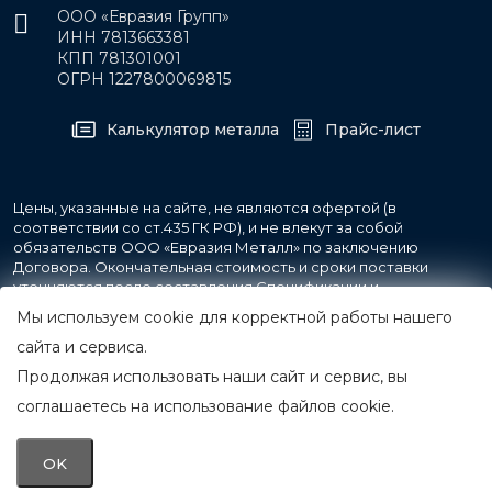
ООО «Евразия Групп»
ИНН 7813663381
КПП 781301001
ОГРН 1227800069815
Калькулятор металла
Прайс-лист
Цены, указанные на сайте, не являются офертой (в
соответствии со ст.435 ГК РФ), и не влекут за собой
обязательств ООО «Евразия Металл» по заключению
Договора. Окончательная стоимость и сроки поставки
уточняются после составления Спецификации и
фиксируются в Счете на оплату, а также Спецификации на
Мы используем cookie для корректной работы нашего
поставку товара.
сайта и сервиса.
Продолжая использовать наши сайт и сервис, вы
© 2007-2026 Все права защищены.
ООО «Евразия Металл»
соглашаетесь на использование файлов cookie.
Принимаем к оплате
OK