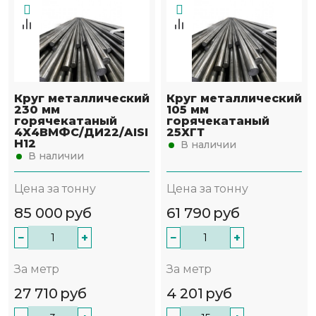
Круг металлический
Круг металлический
230 мм
105 мм
горячекатаный
горячекатаный
4Х4ВМФС/ДИ22/AISI
25ХГТ
H12
В наличии
В наличии
Цена за тонну
Цена за тонну
85 000
руб
61 790
руб
−
+
−
+
За метр
За метр
27 710
руб
4 201
руб