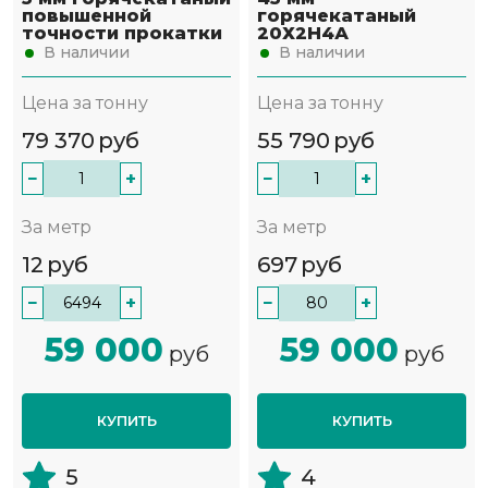
повышенной
горячекатаный
точности прокатки
20Х2Н4А
В наличии
В наличии
Цена за тонну
Цена за тонну
79 370
руб
55 790
руб
−
+
−
+
За метр
За метр
12
руб
697
руб
−
+
−
+
59 000
59 000
руб
руб
КУПИТЬ
КУПИТЬ
5
4