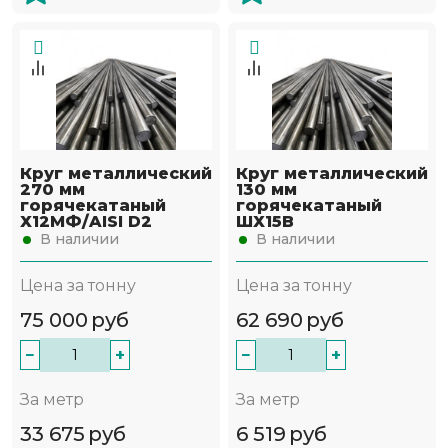
Круг металлический
Круг металлический
270 мм
130 мм
горячекатаный
горячекатаный
Х12МФ/AISI D2
ШХ15В
В наличии
В наличии
Цена за тонну
Цена за тонну
75 000
руб
62 690
руб
−
+
−
+
За метр
За метр
33 675
руб
6 519
руб