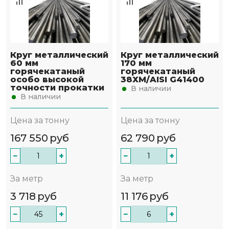
Круг металлический
Круг металлический
60 мм
170 мм
горячекатаный
горячекатаный
особо высокой
38ХМ/AISI G41400
точности прокатки
В наличии
В наличии
Цена за тонну
Цена за тонну
167 550
руб
62 790
руб
−
+
−
+
За метр
За метр
3 718
руб
11 176
руб
−
+
−
+