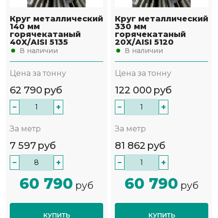
Круг металлический
Круг металлический
140 мм
330 мм
горячекатаный
горячекатаный
40Х/AISI 5135
20Х/AISI 5120
В наличии
В наличии
Цена за тонну
Цена за тонну
62 790
руб
122 000
руб
−
+
−
+
За метр
За метр
7 597
руб
81 862
руб
−
+
−
+
60 790
60 790
руб
руб
КУПИТЬ
КУПИТЬ