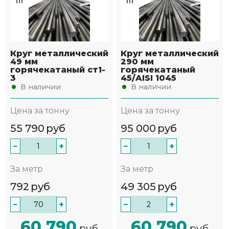
Круг металлический
Круг металлический
49 мм
290 мм
горячекатаный ст1-
горячекатаный
3
45/AISI 1045
В наличии
В наличии
Цена за тонну
Цена за тонну
55 790
руб
95 000
руб
−
+
−
+
За метр
За метр
792
руб
49 305
руб
−
+
−
+
60 790
60 790
руб
руб