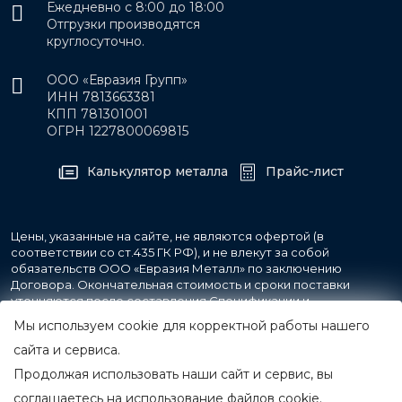
Ежедневно с 8:00 до 18:00
Отгрузки производятся
круглосуточно.
ООО «Евразия Групп»
ИНН 7813663381
КПП 781301001
ОГРН 1227800069815
Калькулятор металла
Прайс-лист
Цены, указанные на сайте, не являются офертой (в
соответствии со ст.435 ГК РФ), и не влекут за собой
обязательств ООО «Евразия Металл» по заключению
Договора. Окончательная стоимость и сроки поставки
уточняются после составления Спецификации и
фиксируются в Счете на оплату, а также Спецификации на
Мы используем cookie для корректной работы нашего
поставку товара.
сайта и сервиса.
Продолжая использовать наши сайт и сервис, вы
© 2007-2026 Все права защищены.
ООО «Евразия Металл»
соглашаетесь на использование файлов cookie.