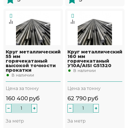
Круг металлический
Круг металлический
55 мм
160 мм
горячекатаный
горячекатаный
высокой точности
У10А/AISI G51320
прокатки
В наличии
В наличии
Цена за тонну
Цена за тонну
160 400
руб
62 790
руб
−
+
−
+
За метр
За метр