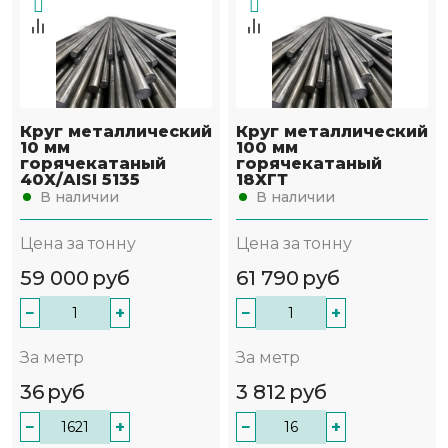
Круг металлический
Круг металлический
10 мм
100 мм
горячекатаный
горячекатаный
40Х/AISI 5135
18ХГТ
В наличии
В наличии
Цена за тонну
Цена за тонну
59 000
руб
61 790
руб
−
+
−
+
За метр
За метр
36
руб
3 812
руб
−
+
−
+