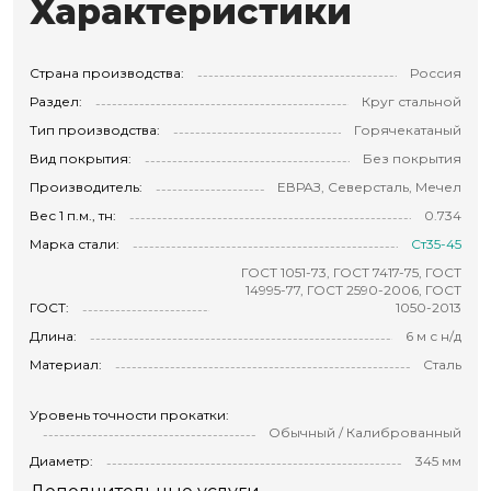
Характеристики
Страна производства:
Россия
Раздел:
Круг стальной
Тип производства:
Горячекатаный
Вид покрытия:
Без покрытия
Производитель:
ЕВРАЗ, Северсталь, Мечел
Вес 1 п.м., тн:
0.734
Марка стали:
Ст35-45
ГОСТ 1051-73, ГОСТ 7417-75, ГОСТ
14995-77, ГОСТ 2590-2006, ГОСТ
ГОСТ:
1050-2013
Длина:
6 м с н/д
Материал:
Сталь
Уровень точности прокатки:
Обычный / Калиброванный
Диаметр:
345 мм