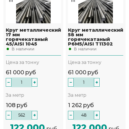
Круг металлический
Круг металлический
17 мм
58 мм
горячекатаный
горячекатаный
45/AISI 1045
Р6М5/AISI T11302
В наличии
В наличии
Цена за тонну
Цена за тонну
61 000
руб
61 000
руб
−
+
−
+
За метр
За метр
108
руб
1 262
руб
−
+
−
+
122 000
122 000
руб
руб