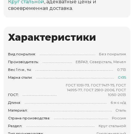
Круг стальной
, адекватные цены и
своевременная доставка.
Характеристики
Вид покрытия:
Без покрытия
Производитель:
ЕВРАЗ, Северсталь, Мечел
Вес 1 п.м., тн:
0.713
Марка стали:
Ст35
ГОСТ 1051-73, ГОСТ 7417-75, ГОСТ
14995-77, ГОСТ 2590-2006, ГОСТ
ГОСТ:
1050-2013
Длина:
6 м с н/д
Материал:
Сталь
Страна производства:
Россия
Раздел:
Круг стальной
Тип производства:
Горячекатаный