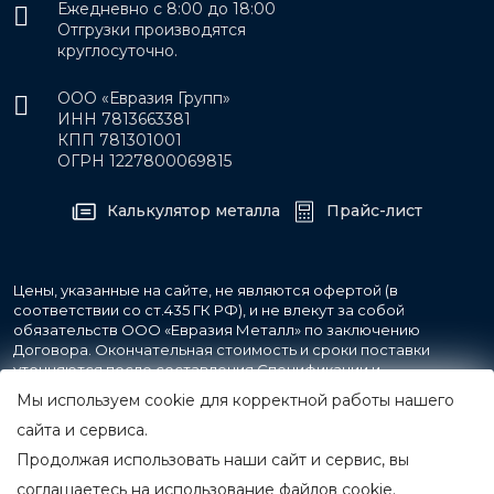
Ежедневно с 8:00 до 18:00
Отгрузки производятся
круглосуточно.
ООО «Евразия Групп»
ИНН 7813663381
КПП 781301001
ОГРН 1227800069815
Калькулятор металла
Прайс-лист
Цены, указанные на сайте, не являются офертой (в
соответствии со ст.435 ГК РФ), и не влекут за собой
обязательств ООО «Евразия Металл» по заключению
Договора. Окончательная стоимость и сроки поставки
уточняются после составления Спецификации и
фиксируются в Счете на оплату, а также Спецификации на
Мы используем cookie для корректной работы нашего
поставку товара.
сайта и сервиса.
Продолжая использовать наши сайт и сервис, вы
© 2007-2026 Все права защищены.
ООО «Евразия Металл»
соглашаетесь на использование файлов cookie.