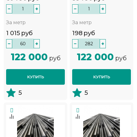
−
+
−
+
За метр
За метр
1 015
руб
198
руб
−
+
−
+
122 000
122 000
руб
руб
КУПИТЬ
КУПИТЬ
5
5