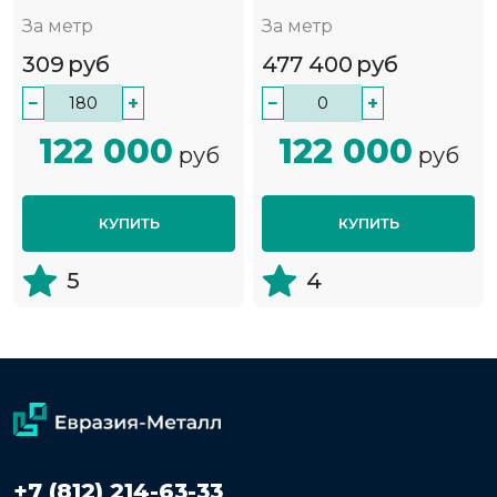
За метр
За метр
309
руб
477 400
руб
−
+
−
+
122 000
122 000
руб
руб
КУПИТЬ
КУПИТЬ
5
4
+7 (812) 214-63-33