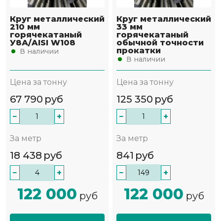
Круг металлический
Круг металлический
210 мм
33 мм
горячекатаный
горячекатаный
У8А/AISI W108
обычной точности
прокатки
В наличии
В наличии
Цена за тонну
Цена за тонну
67 790
руб
125 350
руб
−
+
−
+
За метр
За метр
18 438
руб
841
руб
−
+
−
+
122 000
122 000
руб
руб