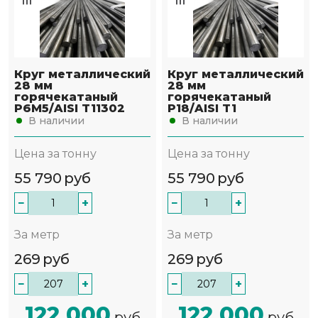
Круг металлический
Круг металлический
28 мм
28 мм
горячекатаный
горячекатаный
Р6М5/AISI T11302
Р18/AISI T1
В наличии
В наличии
Цена за тонну
Цена за тонну
55 790
руб
55 790
руб
−
+
−
+
За метр
За метр
269
руб
269
руб
−
+
−
+
122 000
122 000
руб
руб