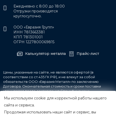
Ежедневно с 8:00 до 18:00
Отгрузки производятся
круглосуточно.
ООО «Евразия Групп»
ИНН 7813663381
КПП 781301001
ОГРН 1227800069815
Калькулятор металла
Прайс-лист
Цены, указанные на сайте, не являются офертой (в
соответствии со ст.435 ГК РФ), и не влекут за собой
обязательств ООО «Евразия Металл» по заключению
Договора. Окончательная стоимость и сроки поставки
уточняются после составления Спецификации и
фиксируются в Счете на оплату, а также Спецификации на
Мы используем cookie для корректной работы нашего
поставку товара.
сайта и сервиса.
Продолжая использовать наши сайт и сервис, вы
© 2007-2026 Все права защищены.