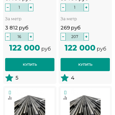
−
+
−
+
За метр
За метр
3 812
руб
269
руб
−
+
−
+
122 000
122 000
руб
руб
КУПИТЬ
КУПИТЬ
5
4