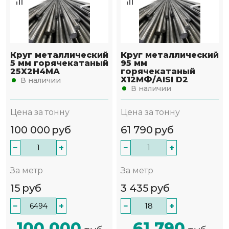
Круг металлический
Круг металлический
5 мм горячекатаный
95 мм
25Х2Н4МА
горячекатаный
Х12МФ/AISI D2
В наличии
В наличии
Цена за тонну
Цена за тонну
100 000
руб
61 790
руб
−
+
−
+
За метр
За метр
15
руб
3 435
руб
−
+
−
+
100 000
61 790