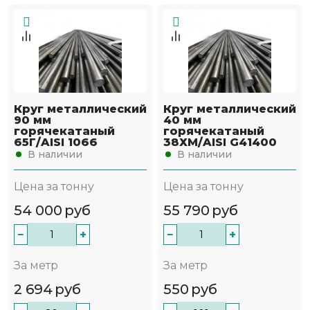
Круг металлический
Круг металлический
90 мм
40 мм
горячекатаный
горячекатаный
65Г/AISI 1066
38ХМ/AISI G41400
В наличии
В наличии
Цена за тонну
Цена за тонну
54 000
руб
55 790
руб
−
+
−
+
За метр
За метр
2 694
руб
550
руб