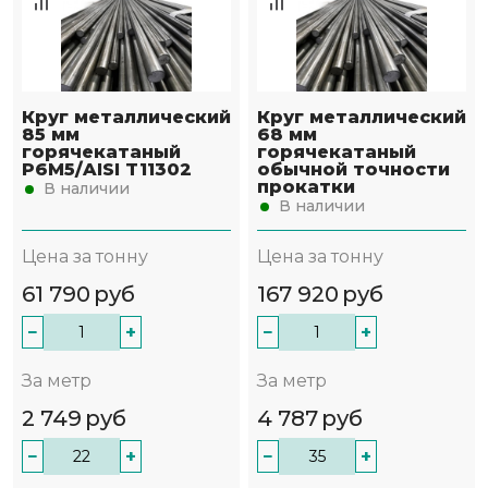
Круг металлический
Круг металлический
85 мм
68 мм
горячекатаный
горячекатаный
Р6М5/AISI T11302
обычной точности
прокатки
В наличии
В наличии
Цена за тонну
Цена за тонну
61 790
руб
167 920
руб
−
+
−
+
За метр
За метр
2 749
руб
4 787
руб
−
+
−
+