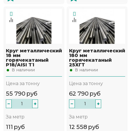
Круг металлический
Круг металлический
18 мм
180 мм
горячекатаный
горячекатаный
Р18/AISI T1
25ХГТ
В наличии
В наличии
Цена за тонну
Цена за тонну
55 790
руб
62 790
руб
−
+
−
+
За метр
За метр
111
руб
12 558
руб