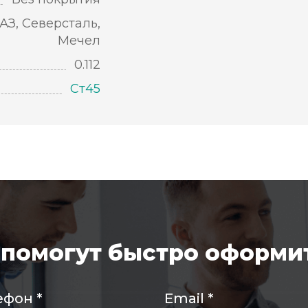
АЗ, Северсталь,
Мечел
0.112
Ст45
помогут быстро оформит
ефон
*
Email
*