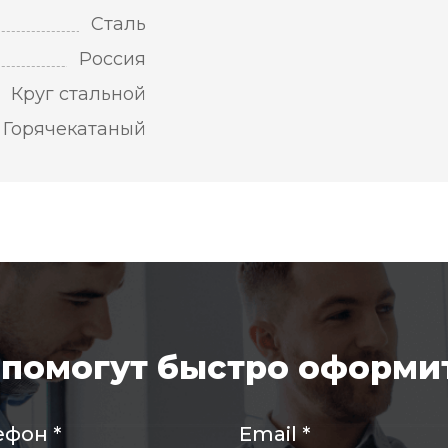
Сталь
Россия
Круг стальной
Горячекатаный
помогут быстро оформит
ефон
*
Email
*