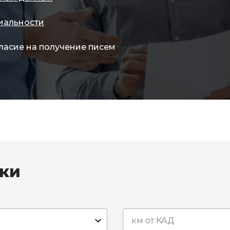
иальности
ласие на получение писем
вки