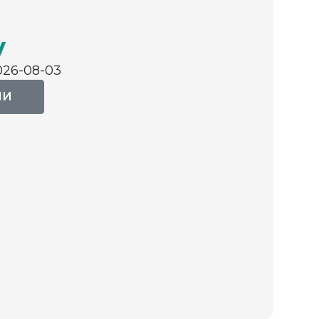
у
026-08-03
ИИ