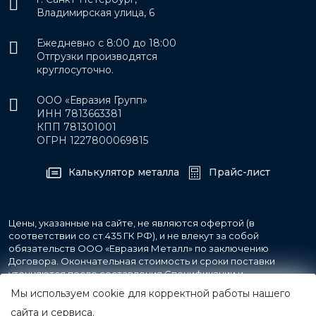
Владимирская улица, 6
Ежедневно с 8:00 до 18:00
Отгрузки производятся
круглосуточно.
ООО «Евразия Групп»
ИНН 7813663381
КПП 781301001
ОГРН 1227800069815
Калькулятор металла
Прайс-лист
Цены, указанные на сайте, не являются офертой (в
соответствии со ст.435 ГК РФ), и не влекут за собой
обязательств ООО «Евразия Металл» по заключению
Договора. Окончательная стоимость и сроки поставки
уточняются после составления Спецификации и
фиксируются в Счете на оплату, а также Спецификации на
Мы используем cookie для корректной работы нашего
поставку товара.
сайта и сервиса.