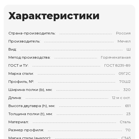
Характеристики
Страна-производитель:
Россия
Производитель:
Мечел
Вид:
Ш
Метод производства:
Горячекатаная
ГОСТ и ТУ:
ГОСТ 8239-89
Марка стали:
09Г2С
Профиль, №:
70Ш2
Ширина полки (b), мм:
320
Длина:
12 м с ост.
Высота двутавра (h), мм:
691
Толщина полки (t), мм:
23
Материал:
Сталь
Размер профиля:
70
Марка стали (аналог):
С345