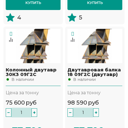
КУПИТЬ
КУПИТЬ
4
5
Колонный двутавр
Двутавровая балка
30К3 09Г2С
18 09Г2С (двутавр)
В наличии
В наличии
Цена за тонну
Цена за тонну
75 600
руб
98 590
руб
−
+
−
+