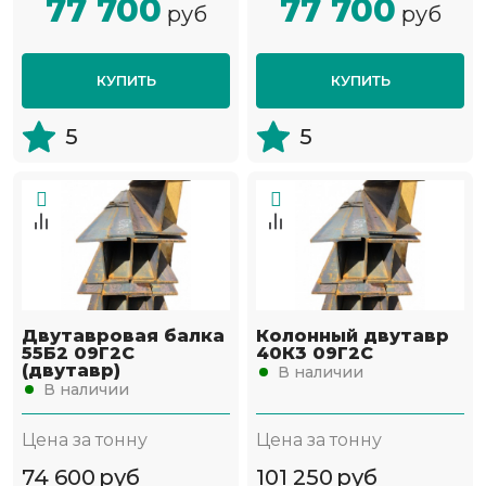
77 700
77 700
руб
руб
КУПИТЬ
КУПИТЬ
5
5
Двутавровая балка
Колонный двутавр
55Б2 09Г2С
40К3 09Г2С
(двутавр)
В наличии
В наличии
Цена за тонну
Цена за тонну
74 600
руб
101 250
руб