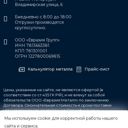
Владимирская улица, 6
Ежедневно с 8:00 до 18:00
Отгрузки производятся
круглосуточно.
ООО «Евразия Групп»
ИНН 7813663381
КПП 781301001
ОГРН 1227800069815
Калькулятор металла
Прайс-лист
Цены, указанные на сайте, не являются офертой (в
соответствии со ст.435 ГК РФ), и не влекут за собой
обязательств ООО «Евразия Металл» по заключению
Договора. Окончательная стоимость и сроки поставки
уточняются после составления Спецификации и
фиксируются в Счете на оплату, а также Спецификации на
Мы используем cookie для корректной работы нашего
поставку товара.
сайта и сервиса.