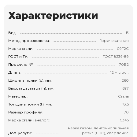
Характеристики
Вид:
Б
Метод производства:
Горячекатаная
Марка стали:
09Г2С
ГОСТ и ТУ:
ГОСТ 8239-89
Профиль, №:
70Б2
Длина:
12 м с ост.
Ширина полки (b), мм:
260
Высота двутавра (h), мм:
697
Материал:
Сталь
Толщина полки (t), мм:
18.5
Размер профиля:
70
Марка стали (аналог):
С345
Резка газом, ленточнопильная
Доп. услуги:
резка (ЛПС), сверление