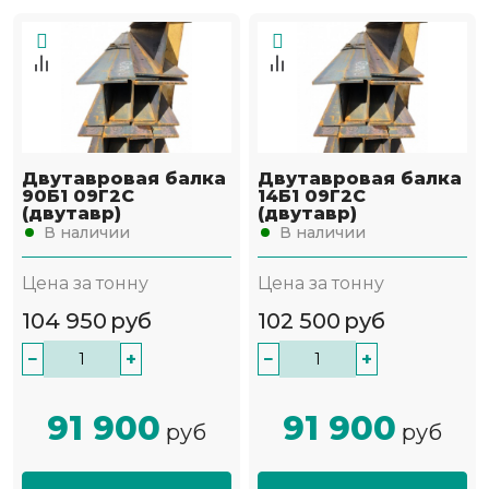
Двутавровая балка
Двутавровая балка
90Б1 09Г2С
14Б1 09Г2С
(двутавр)
(двутавр)
В наличии
В наличии
Цена за тонну
Цена за тонну
104 950
руб
102 500
руб
−
+
−
+
91 900
91 900
руб
руб