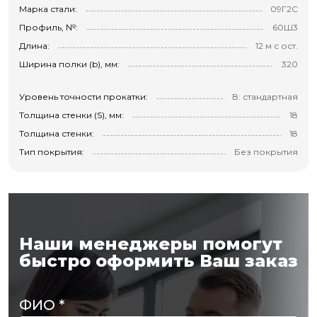
Марка стали:
09Г2С
Профиль, №:
60Ш3
Длина:
12 м с ост.
Ширина полки (b), мм:
320
Уровень точности прокатки:
В: стандартная
Толщина стенки (S), мм:
18
Толщина стенки:
18
Тип покрытия:
Без покрытия
Наши менеджеры помогут
быстро оформить Ваш заказ
ФИО
*