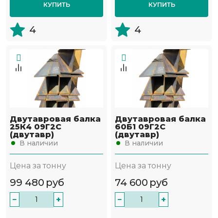
КУПИТЬ
КУПИТЬ
4
4
Двутавровая балка
Двутавровая балка
25К4 09Г2С
60Б1 09Г2С
(двутавр)
(двутавр)
В наличии
В наличии
Цена за тонну
Цена за тонну
99 480
руб
74 600
руб
−
+
−
+