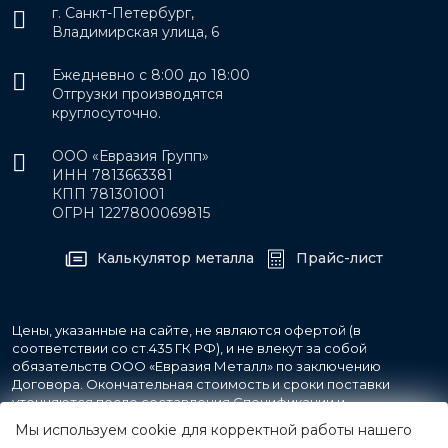
г. Санкт-Петербург,
Владимирская улица, 6
Ежедневно с 8:00 до 18:00
Отгрузки производятся
круглосуточно.
ООО «Евразия Групп»
ИНН 7813663381
КПП 781301001
ОГРН 1227800069815
Калькулятор металла
Прайс-лист
Цены, указанные на сайте, не являются офертой (в
соответствии со ст.435 ГК РФ), и не влекут за собой
обязательств ООО «Евразия Металл» по заключению
Договора. Окончательная стоимость и сроки поставки
уточняются после составления Спецификации и
фиксируются в Счете на оплату, а также Спецификации на
Мы используем cookie для корректной работы нашего
поставку товара.