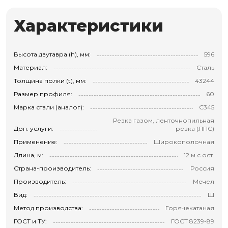
Характеристики
Высота двутавра (h), мм:
596
Материал:
Сталь
Толщина полки (t), мм:
43244
Размер профиля:
60
Марка стали (аналог):
С345
Резка газом, ленточнопильная
Доп. услуги:
резка (ЛПС)
Применение:
Широкополочная
Длина, м:
12 м с ост.
Страна-производитель:
Россия
Производитель:
Мечел
Вид:
Ш
Метод производства:
Горячекатаная
ГОСТ и ТУ:
ГОСТ 8239-89