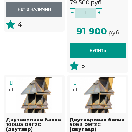
79 500
руб
НЕТ В НАЛИЧИИ
−
+
4
91 900
руб
КУПИТЬ
5
Двутавровая балка
Двутавровая балка
100Ш3 09Г2С
50Б3 09Г2С
(двутавр)
(двутавр)