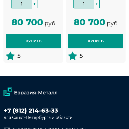
−
+
−
+
80 700
80 700
руб
руб
КУПИТЬ
КУПИТЬ
5
5
+7 (812) 214-63-33
для Санкт-Петербурга и области