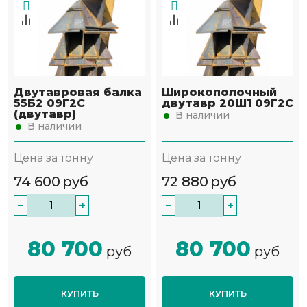
Двутавровая балка
Широкополочный
55Б2 09Г2С
двутавр 20Ш1 09Г2С
(двутавр)
В наличии
В наличии
Цена за тонну
Цена за тонну
74 600
руб
72 880
руб
−
+
−
+
80 700
80 700
руб
руб
КУПИТЬ
КУПИТЬ