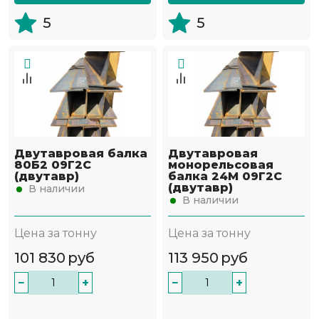
5
5
Двутавровая балка
Двутавровая
80Б2 09Г2С
монорельсовая
(двутавр)
балка 24М 09Г2С
(двутавр)
В наличии
В наличии
Цена за тонну
Цена за тонну
101 830
руб
113 950
руб
−
+
−
+