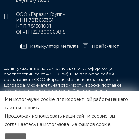
круглосуточно.
ООО «Евразия Групп»
ИНН 7813663381
КПП 781301001
ОГРН 1227800069815
Калькулятор металла
Прайс-лист
Цены, указанные на сайте, не являются офертой (в
соответствии со ст.435 ГК РФ), и не влекут за собой
обязательств ООО «Евразия Металл» по заключению
Договора. Окончательная стоимость и сроки поставки
уточняются после составления Спецификации и
фиксируются в Счете на оплату, а также Спецификации на
Мы используем cookie для корректной работы нашего
поставку товара.
сайта и сервиса.
Продолжая использовать наши сайт и сервис, вы
© 2007-2026 Все права защищены.
ООО «Евразия Металл»
соглашаетесь на использование файлов cookie.
Принимаем к оплате