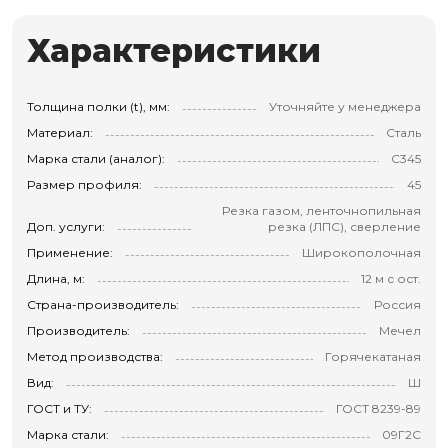
Характеристики
Толщина полки (t), мм:
Уточняйте у менеджера
Материал:
Сталь
Марка стали (аналог):
С345
Размер профиля:
45
Резка газом, ленточнопильная
Доп. услуги:
резка (ЛПС), сверление
Применение:
Широкополочная
Длина, м:
12 м с ост.
Страна-производитель:
Россия
Производитель:
Мечел
Метод производства:
Горячекатаная
Вид:
Ш
ГОСТ и ТУ:
ГОСТ 8239-89
Марка стали:
09Г2С