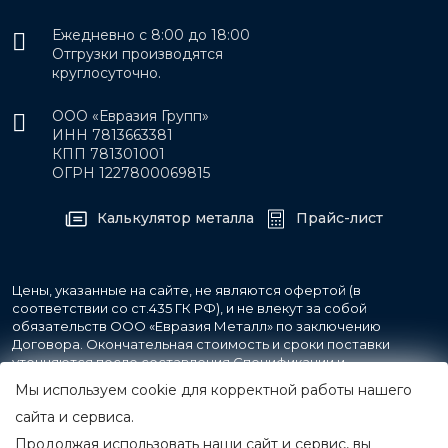
Ежедневно с 8:00 до 18:00
Отгрузки производятся
круглосуточно.
ООО «Евразия Групп»
ИНН 7813663381
КПП 781301001
ОГРН 1227800069815
Калькулятор металла
Прайс-лист
Цены, указанные на сайте, не являются офертой (в
соответствии со ст.435 ГК РФ), и не влекут за собой
обязательств ООО «Евразия Металл» по заключению
Договора. Окончательная стоимость и сроки поставки
уточняются после составления Спецификации и
фиксируются в Счете на оплату, а также Спецификации на
Мы используем cookie для корректной работы нашего
поставку товара.
сайта и сервиса.
Продолжая использовать наши сайт и сервис, вы