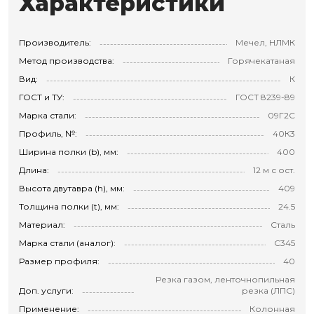
Характеристики
Производитель:
Мечел, НЛМК
Метод производства:
Горячекатаная
Вид:
К
ГОСТ и ТУ:
ГОСТ 8239-89
Марка стали:
09Г2С
Профиль, №:
40К3
Ширина полки (b), мм:
400
Длина:
12 м с ост.
Высота двутавра (h), мм:
409
Толщина полки (t), мм:
24.5
Материал:
Сталь
Марка стали (аналог):
С345
Размер профиля:
40
Резка газом, ленточнопильная
Доп. услуги:
резка (ЛПС)
Применение:
Колонная