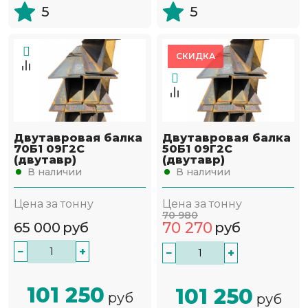
5
5
СКИДКА
Двутавровая балка
Двутавровая балка
70Б1 09Г2С
50Б1 09Г2С
(двутавр)
(двутавр)
В наличии
В наличии
Цена за тонну
Цена за тонну
70 980
70 270
65 000
руб
руб
−
+
−
+
101 250
101 250
руб
руб