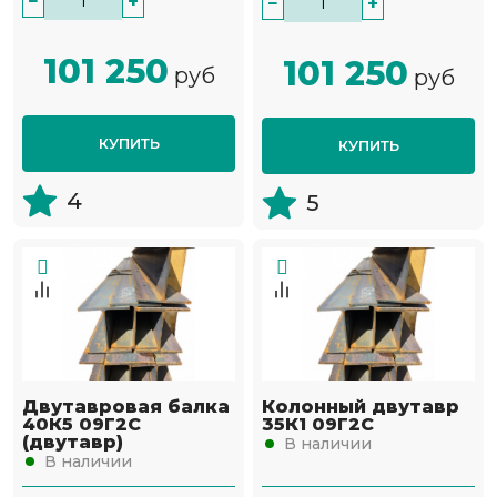
−
+
−
+
101 250
101 250
руб
руб
КУПИТЬ
КУПИТЬ
4
5
Двутавровая балка
Колонный двутавр
40К5 09Г2С
35К1 09Г2С
(двутавр)
В наличии
В наличии