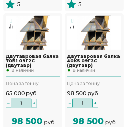
5
5
Двутавровая балка
Двутавровая балка
70Б1 09Г2С
40К5 09Г2С
(двутавр)
(двутавр)
В наличии
В наличии
Цена за тонну
Цена за тонну
65 000
руб
98 500
руб
−
+
−
+
98 500
98 500
руб
руб