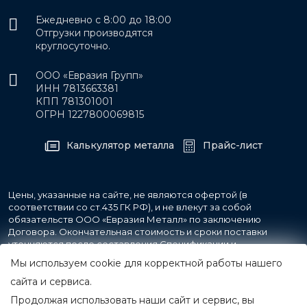
Ежедневно с 8:00 до 18:00
Отгрузки производятся
круглосуточно.
ООО «Евразия Групп»
ИНН 7813663381
КПП 781301001
ОГРН 1227800069815
Калькулятор металла
Прайс-лист
Цены, указанные на сайте, не являются офертой (в
соответствии со ст.435 ГК РФ), и не влекут за собой
обязательств ООО «Евразия Металл» по заключению
Договора. Окончательная стоимость и сроки поставки
уточняются после составления Спецификации и
фиксируются в Счете на оплату, а также Спецификации на
Мы используем cookie для корректной работы нашего
поставку товара.
сайта и сервиса.
Продолжая использовать наши сайт и сервис, вы
© 2007-2026 Все права защищены.