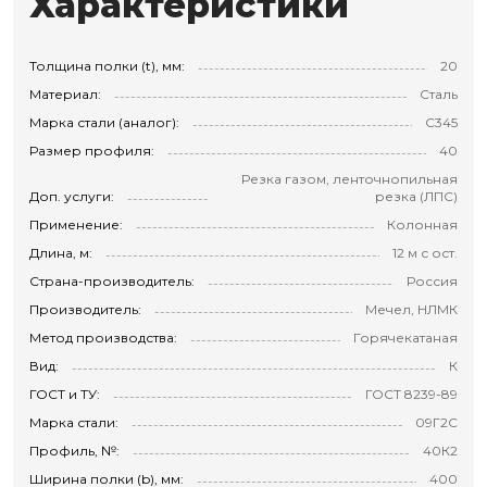
Характеристики
Толщина полки (t), мм:
20
Материал:
Сталь
Марка стали (аналог):
С345
Размер профиля:
40
Резка газом, ленточнопильная
Доп. услуги:
резка (ЛПС)
Применение:
Колонная
Длина, м:
12 м с ост.
Страна-производитель:
Россия
Производитель:
Мечел, НЛМК
Метод производства:
Горячекатаная
Вид:
К
ГОСТ и ТУ:
ГОСТ 8239-89
Марка стали:
09Г2С
Профиль, №:
40К2
Ширина полки (b), мм:
400