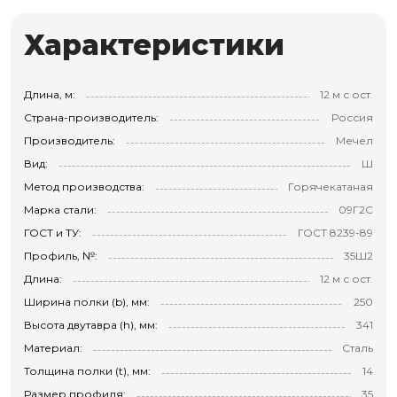
Характеристики
Длина, м:
12 м с ост.
Страна-производитель:
Россия
Производитель:
Мечел
Вид:
Ш
Метод производства:
Горячекатаная
Марка стали:
09Г2С
ГОСТ и ТУ:
ГОСТ 8239-89
Профиль, №:
35Ш2
Длина:
12 м с ост.
Ширина полки (b), мм:
250
Высота двутавра (h), мм:
341
Материал:
Сталь
Толщина полки (t), мм:
14
Размер профиля:
35