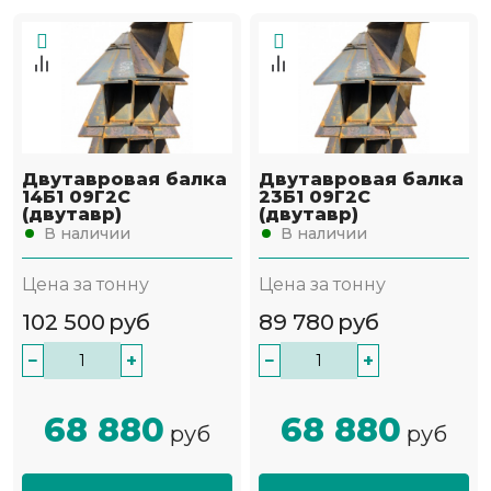
Двутавровая балка
Двутавровая балка
14Б1 09Г2С
23Б1 09Г2С
(двутавр)
(двутавр)
В наличии
В наличии
Цена за тонну
Цена за тонну
102 500
руб
89 780
руб
−
+
−
+
68 880
68 880
руб
руб