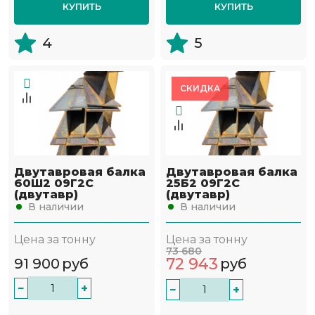
КУПИТЬ
КУПИТЬ
4
5
СКИДКА
Двутавровая балка
Двутавровая балка
60Ш2 09Г2С
25Б2 09Г2С
(двутавр)
(двутавр)
В наличии
В наличии
Цена за тонну
Цена за тонну
73 680
72 943
91 900
руб
руб
−
+
−
+