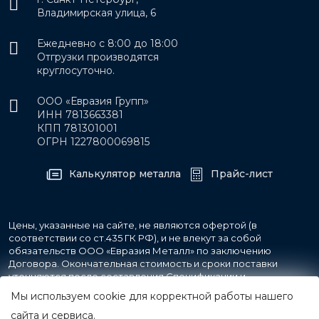
Владимирская улица, 6
Ежедневно с 8:00 до 18:00
Отгрузки производятся
круглосуточно.
ООО «Евразия Групп»
ИНН 7813663381
КПП 781301001
ОГРН 1227800069815
Калькулятор металла
Прайс-лист
Цены, указанные на сайте, не являются офертой (в
соответствии со ст.435 ГК РФ), и не влекут за собой
обязательств ООО «Евразия Металл» по заключению
Договора. Окончательная стоимость и сроки поставки
уточняются после составления Спецификации и
фиксируются в Счете на оплату, а также Спецификации на
Мы используем cookie для корректной работы нашего
поставку товара.
сайта и сервиса.