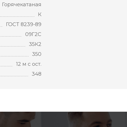
Горячекатаная
К
ГОСТ 8239-89
09Г2С
35К2
350
12 м с ост.
348