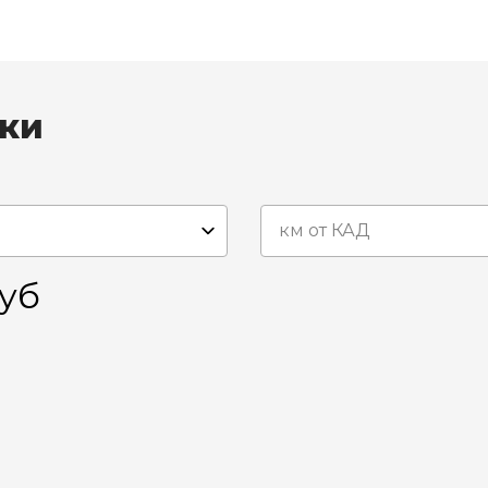
вки
уб