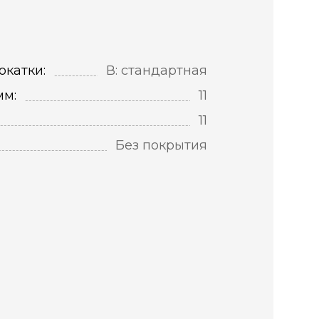
окатки:
В: стандартная
мм:
11
11
Без покрытия