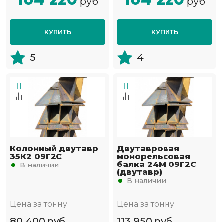
руб
руб
КУПИТЬ
КУПИТЬ
5
4
Колонный двутавр
Двутавровая
35К2 09Г2С
монорельсовая
балка 24М 09Г2С
В наличии
(двутавр)
В наличии
Цена за тонну
Цена за тонну
80 400
руб
113 950
руб