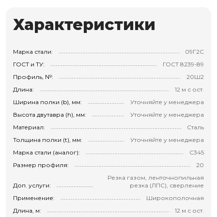
Характеристики
Марка стали:
09Г2С
ГОСТ и ТУ:
ГОСТ 8239-89
Профиль, №:
20Ш2
Длина:
12 м с ост.
Ширина полки (b), мм:
Уточняйте у менеджера
Высота двутавра (h), мм:
Уточняйте у менеджера
Материал:
Сталь
Толщина полки (t), мм:
Уточняйте у менеджера
Марка стали (аналог):
С345
Размер профиля:
20
Резка газом, ленточнопильная
Доп. услуги:
резка (ЛПС), сверление
Применение:
Широкополочная
Длина, м:
12 м с ост.