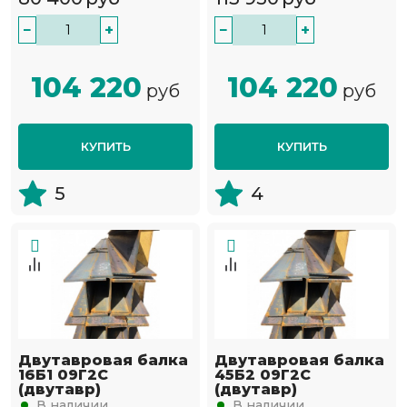
−
+
−
+
104 220
104 220
руб
руб
КУПИТЬ
КУПИТЬ
5
4
Двутавровая балка
Двутавровая балка
16Б1 09Г2С
45Б2 09Г2С
(двутавр)
(двутавр)
В наличии
В наличии