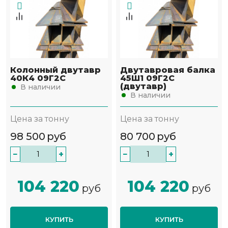
Колонный двутавр
Двутавровая балка
40К4 09Г2С
45Ш1 09Г2С
(двутавр)
В наличии
В наличии
Цена за тонну
Цена за тонну
98 500
руб
80 700
руб
−
+
−
+
104 220
104 220
руб
руб
КУПИТЬ
КУПИТЬ