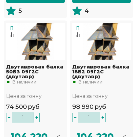
5
4
Двутавровая балка
Двутавровая балка
50Б3 09Г2С
18Б2 09Г2С
(двутавр)
(двутавр)
В наличии
В наличии
Цена за тонну
Цена за тонну
74 500
руб
98 990
руб
−
+
−
+
104 220
104 220