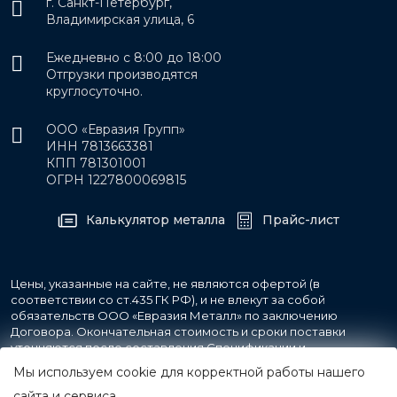
г. Санкт-Петербург,
Владимирская улица, 6
Ежедневно с 8:00 до 18:00
Отгрузки производятся
круглосуточно.
ООО «Евразия Групп»
ИНН 7813663381
КПП 781301001
ОГРН 1227800069815
Калькулятор металла
Прайс-лист
Цены, указанные на сайте, не являются офертой (в
соответствии со ст.435 ГК РФ), и не влекут за собой
обязательств ООО «Евразия Металл» по заключению
Договора. Окончательная стоимость и сроки поставки
уточняются после составления Спецификации и
фиксируются в Счете на оплату, а также Спецификации на
Мы используем cookie для корректной работы нашего
поставку товара.
сайта и сервиса.