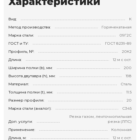
Характеристики
Вид:
К
Метод производства:
Горячекатаная
Марка стали:
09Г2С
ГОСТ и ТУ:
ГОСТ 8239-89
Профиль, №:
20К2
Длина:
12 м с ост.
Ширина полки (b), мм:
200
Высота двутавра (h), мм:
198
Материал:
Сталь
Толщина полки (t), мм:
11.5
Размер профиля:
20
Марка стали (аналог):
С345
Резка газом, ленточнопильная
Доп. услуги:
резка (ЛПС)
Применение:
Колонная
Длина, м:
12 м с ост.