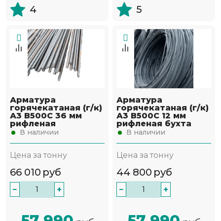
4
5
Арматура
Арматура
горячекатаная (г/к)
горячекатаная (г/к)
А3 В500С 36 мм
А3 В500С 12 мм
рифленая
рифленая бухта
В наличии
В наличии
Цена за тонну
Цена за тонну
66 010
руб
44 800
руб
−
+
−
+
57 990
57 990