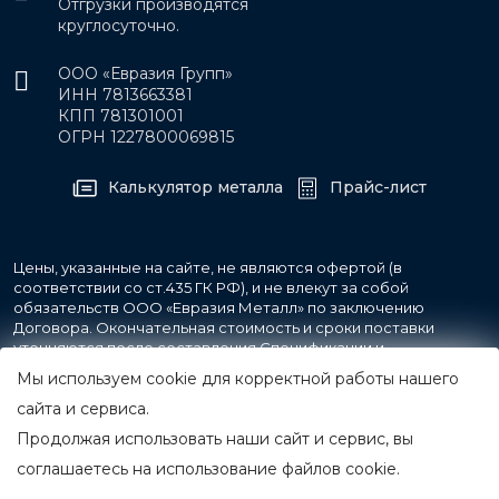
Отгрузки производятся
круглосуточно.
ООО «Евразия Групп»
ИНН 7813663381
КПП 781301001
ОГРН 1227800069815
Калькулятор металла
Прайс-лист
Цены, указанные на сайте, не являются офертой (в
соответствии со ст.435 ГК РФ), и не влекут за собой
обязательств ООО «Евразия Металл» по заключению
Договора. Окончательная стоимость и сроки поставки
уточняются после составления Спецификации и
фиксируются в Счете на оплату, а также Спецификации на
Мы используем cookie для корректной работы нашего
поставку товара.
сайта и сервиса.
Продолжая использовать наши сайт и сервис, вы
© 2007-2026 Все права защищены.
ООО «Евразия Металл»
соглашаетесь на использование файлов cookie.