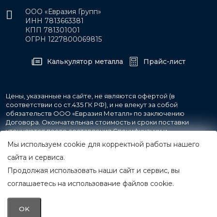
ООО «Евразия Групп»
ИНН 7813663381
КПП 781301001
ОГРН 1227800069815
Калькулятор металла
Прайс-лист
Цены, указанные на сайте, не являются офертой (в
соответствии со ст.435 ГК РФ), и не влекут за собой
обязательств ООО «Евразия Металл» по заключению
Договора. Окончательная стоимость и сроки поставки
уточняются после составления Спецификации и
фиксируются в Счете на оплату, а также Спецификации на
Мы используем cookie для корректной работы нашего
поставку товара.
сайта и сервиса.
Продолжая использовать наши сайт и сервис, вы
© 2007-2026 Все права защищены.
ООО «Евразия Металл»
соглашаетесь на использование файлов cookie.
Принимаем к оплате
OK