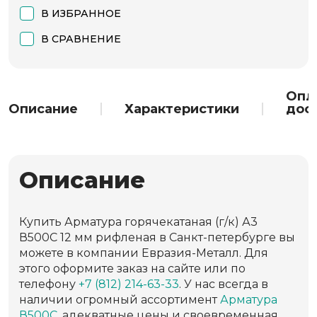
В ИЗБРАННОЕ
В СРАВНЕНИЕ
Опл
Описание
Характеристики
дос
Описание
Купить Арматура горячекатаная (г/к) А3
В500С 12 мм рифленая в Санкт-петербурге вы
можете в компании Евразия-Металл. Для
этого оформите заказ на сайте или по
телефону
+7 (812) 214-63-33
. У нас всегда в
наличии огромный ассортимент
Арматура
В500С
, адекватные цены и своевременная