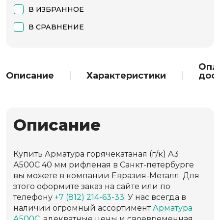
В ИЗБРАННОЕ
В СРАВНЕНИЕ
Опл
Описание
Характеристики
дос
Описание
Купить Арматура горячекатаная (г/к) А3
А500С 40 мм рифленая в Санкт-петербурге
вы можете в компании Евразия-Металл. Для
этого оформите заказ на сайте или по
телефону
+7 (812) 214-63-33
. У нас всегда в
наличии огромный ассортимент
Арматура
А500С
, адекватные цены и своевременная