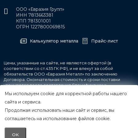
ООО «Евразия Групп»
ИНН 7813663381
КПП 781301001
ОГРН 1227800069815
Калькулятор металла
Прайс-лист
Цены, указанные на сайте, не являются офертой (в
соответствии со ст.435 ГК РФ), и не влекут за собой
обязательств ООО «Евразия Металл» по заключению
Договора. Окончательная стоимость и сроки поставки
уточняются после составления Спецификации и
фиксируются в Счете на оплату, а также Спецификации на
Мы используем cookie для корректной работы нашего
поставку товара.
сайта и сервиса.
Продолжая использовать наши сайт и сервис, вы
© 2007-2026 Все права защищены.
ООО «Евразия Металл»
соглашаетесь на использование файлов cookie.
Принимаем к оплате
OK