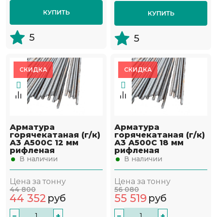
КУПИТЬ
КУПИТЬ
5
5
СКИДКА
СКИДКА
Арматура
Арматура
горячекатаная (г/к)
горячекатаная (г/к)
А3 А500С 12 мм
А3 А500С 18 мм
рифленая
рифленая
В наличии
В наличии
Цена за тонну
Цена за тонну
44 800
56 080
44 352
55 519
руб
руб
−
+
−
+