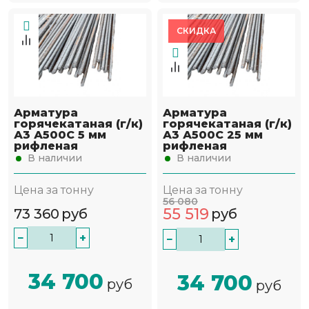
СКИДКА
Арматура
Арматура
горячекатаная (г/к)
горячекатаная (г/к)
А3 А500С 5 мм
А3 А500С 25 мм
рифленая
рифленая
В наличии
В наличии
Цена за тонну
Цена за тонну
56 080
55 519
73 360
руб
руб
−
+
−
+
34 700
34 700
руб
руб