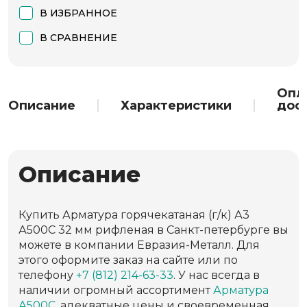
В ИЗБРАННОЕ
В СРАВНЕНИЕ
Опл
Описание
Характеристики
дос
Описание
Купить Арматура горячекатаная (г/к) А3
А500С 32 мм рифленая в Санкт-петербурге вы
можете в компании Евразия-Металл. Для
этого оформите заказ на сайте или по
телефону
+7 (812) 214-63-33
. У нас всегда в
наличии огромный ассортимент
Арматура
А500С
, адекватные цены и своевременная