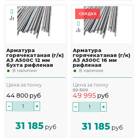
СКИДКА
Арматура
Арматура
горячекатаная (г/к)
горячекатаная (г/к)
А3 А500С 12 мм
А3 А500С 16 мм
бухта рифленая
рифленая
В наличии
В наличии
Цена за тонну
Цена за тонну
50 500
49 995
44 800
руб
руб
−
+
−
+
31 185
31 185
руб
руб