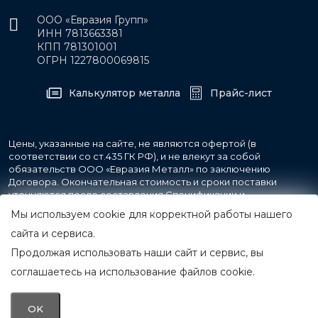
ООО «Евразия Групп»
ИНН 7813663381
КПП 781301001
ОГРН 1227800069815
Калькулятор металла
Прайс-лист
Цены, указанные на сайте, не являются офертой (в
соответствии со ст.435 ГК РФ), и не влекут за собой
обязательств ООО «Евразия Металл» по заключению
Договора. Окончательная стоимость и сроки поставки
уточняются после составления Спецификации и
фиксируются в Счете на оплату, а также Спецификации на
Мы используем cookie для корректной работы нашего
поставку товара.
сайта и сервиса.
Продолжая использовать наши сайт и сервис, вы
© 2007-2026 Все права защищены.
ООО «Евразия Металл»
соглашаетесь на использование файлов cookie.
Принимаем к оплате
OK