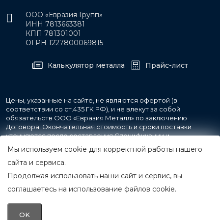
ООО «Евразия Групп»
ИНН 7813663381
КПП 781301001
ОГРН 1227800069815
Калькулятор металла
Прайс-лист
Цены, указанные на сайте, не являются офертой (в
соответствии со ст.435 ГК РФ), и не влекут за собой
обязательств ООО «Евразия Металл» по заключению
Договора. Окончательная стоимость и сроки поставки
уточняются после составления Спецификации и
фиксируются в Счете на оплату, а также Спецификации на
Мы используем cookie для корректной работы нашего
поставку товара.
сайта и сервиса.
Продолжая использовать наши сайт и сервис, вы
© 2007-2026 Все права защищены.
ООО «Евразия Металл»
соглашаетесь на использование файлов cookie.
Принимаем к оплате
OK