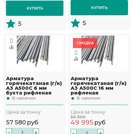
КУПИТЬ
КУПИТЬ
5
5
СКИДКА
Арматура
Арматура
горячекатаная (г/к)
горячекатаная (г/к)
А3 А500С 6 мм
А3 А500С 16 мм
бухта рифленая
рифленая
В наличии
В наличии
Цена за тонну
Цена за тонну
50 500
49 995
57 580
руб
руб
−
+
−
+