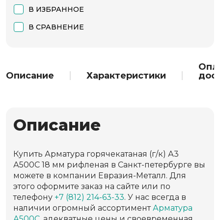
В ИЗБРАННОЕ
В СРАВНЕНИЕ
Опл
Описание
Характеристики
дос
Описание
Купить Арматура горячекатаная (г/к) А3
А500С 18 мм рифленая в Санкт-петербурге вы
можете в компании Евразия-Металл. Для
этого оформите заказ на сайте или по
телефону
+7 (812) 214-63-33
. У нас всегда в
наличии огромный ассортимент
Арматура
А500С
, адекватные цены и своевременная