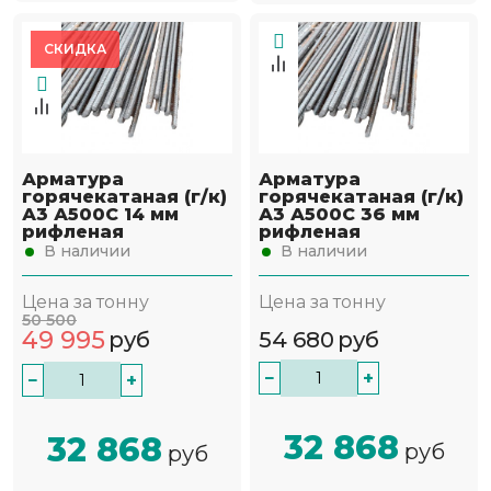
СКИДКА
Арматура
Арматура
горячекатаная (г/к)
горячекатаная (г/к)
А3 А500С 14 мм
А3 А500С 36 мм
рифленая
рифленая
В наличии
В наличии
Цена за тонну
Цена за тонну
50 500
49 995
руб
54 680
руб
−
+
−
+
32 868
32 868
руб
руб