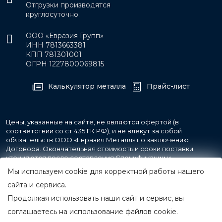
Отгрузки производятся
круглосуточно.
ООО «Евразия Групп»
ИНН 7813663381
КПП 781301001
ОГРН 1227800069815
Калькулятор металла
Прайс-лист
Цены, указанные на сайте, не являются офертой (в
соответствии со ст.435 ГК РФ), и не влекут за собой
обязательств ООО «Евразия Металл» по заключению
Договора. Окончательная стоимость и сроки поставки
уточняются после составления Спецификации и
фиксируются в Счете на оплату, а также Спецификации на
Мы используем cookie для корректной работы нашего
поставку товара.
сайта и сервиса.
Продолжая использовать наши сайт и сервис, вы
© 2007-2026 Все права защищены.
ООО «Евразия Металл»
соглашаетесь на использование файлов cookie.