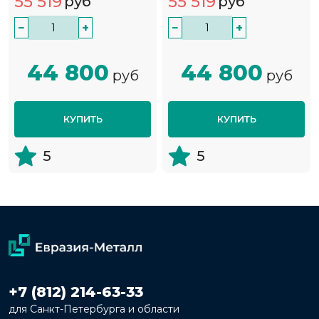
55 519
55 519
руб
руб
−
+
−
+
44 800
44 800
руб
руб
КУПИТЬ
КУПИТЬ
5
5
+7 (812) 214-63-33
для Санкт-Петербурга и области