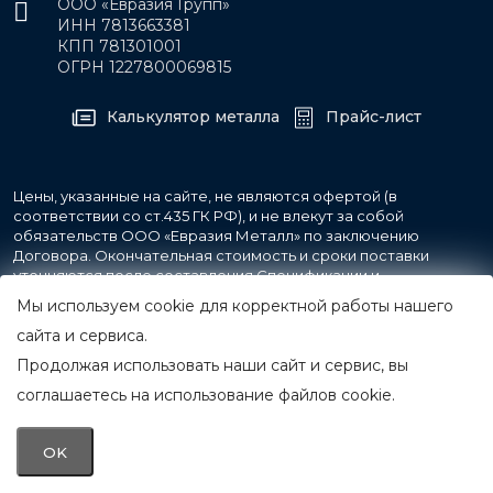
ООО «Евразия Групп»
ИНН 7813663381
КПП 781301001
ОГРН 1227800069815
Калькулятор металла
Прайс-лист
Цены, указанные на сайте, не являются офертой (в
соответствии со ст.435 ГК РФ), и не влекут за собой
обязательств ООО «Евразия Металл» по заключению
Договора. Окончательная стоимость и сроки поставки
уточняются после составления Спецификации и
фиксируются в Счете на оплату, а также Спецификации на
Мы используем cookie для корректной работы нашего
поставку товара.
сайта и сервиса.
Продолжая использовать наши сайт и сервис, вы
© 2007-2026 Все права защищены.
ООО «Евразия Металл»
соглашаетесь на использование файлов cookie.
Принимаем к оплате
OK