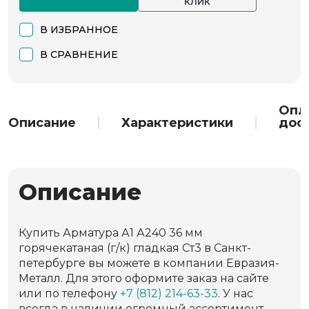
КЛИК
В ИЗБРАННОЕ
В СРАВНЕНИЕ
Опл
Описание
Характеристики
дос
Описание
Купить Арматура А1 А240 36 мм
горячекатаная (г/к) гладкая Ст3 в Санкт-
петербурге вы можете в компании Евразия-
Металл. Для этого оформите заказ на сайте
или по телефону
+7 (812) 214-63-33
. У нас
всегда в наличии огромный ассортимент