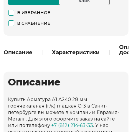
КЛИК
В ИЗБРАННОЕ
В СРАВНЕНИЕ
Опл
Описание
Характеристики
дос
Описание
Купить Арматура А1 А240 28 мм
горячекатаная (г/к) гладкая Ст3 в Санкт-
петербурге вы можете в компании Евразия-
Металл. Для этого оформите заказ на сайте
или по телефону
+7 (812) 214-63-33
. У нас
всегда в наличии огромный ассортимент