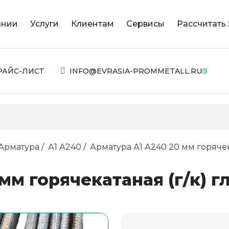
ании
Услуги
Клиентам
Сервисы
Рассчитать 
РАЙС-ЛИСТ
INFO@EVRASIA-PROMMETALL.RU
Арматура
А1 А240
Арматура А1 А240 20 мм горячек
мм горячекатаная (г/к) г