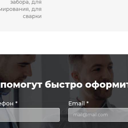
забора, для
мирования, для
сварки
помогут быстро оформит
ефон
*
Email
*