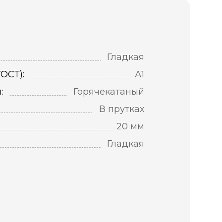
Гладкая
ОСТ):
А1
:
Горячекатаный
В прутках
20 мм
Гладкая