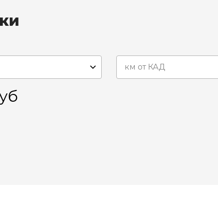
вки
уб