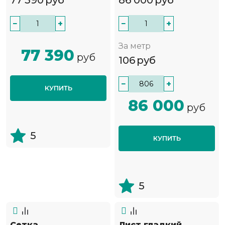
77 390
руб
86 000
руб
−
+
−
+
За метр
77 390
руб
106
руб
−
+
КУПИТЬ
86 000
руб
5
КУПИТЬ
5
Сетка
Лист гладкий