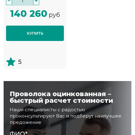
−
+
140 260
руб
КУПИТЬ
5
Проволока оцинкованная –
быстрый расчет стоимости
Наши специалисты с радостью
проконсультируют Вас и подберут наилучшее
предожение
ФИО
*