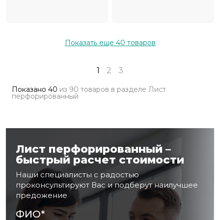
Показать еще
40
товаров
1
2
3
Показано
40
из
90 товаров
в разделе
Лист
перфорированный
Лист перфорированный –
быстрый расчет стоимости
Наши специалисты с радостью
проконсультируют Вас и подберут наилучшее
предожение
ФИО
*