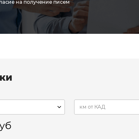
ласие на получение писем
вки
уб