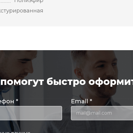
Полиэфир
кстурированная
помогут быстро оформит
ефон
*
Email
*