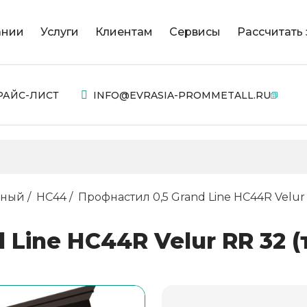
ании
Услуги
Клиентам
Сервисы
Рассчитать 
РАЙС-ЛИСТ
INFO@EVRASIA-PROMMETALL.RU
нный
НС44
Профнастил 0,5 Grand Line НС44R Velu
 Line НС44R Velur RR 32