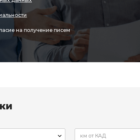
ных данных
иальности
ласие на получение писем
вки