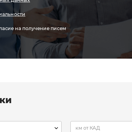
ных данных
иальности
ласие на получение писем
вки