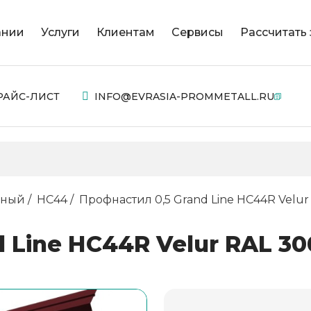
ании
Услуги
Клиентам
Сервисы
Рассчитать 
РАЙС-ЛИСТ
INFO@EVRASIA-PROMMETALL.RU
нный
НС44
Профнастил 0,5 Grand Line НС44R Velur
 Line НС44R Velur RAL 30