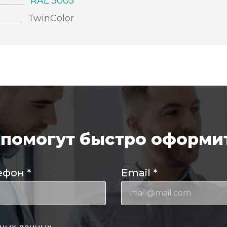
RAL 3005
TwinColor
помогут быстро оформит
ефон
*
Email
*